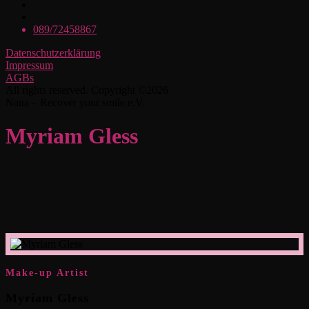
089/72458867
Datenschutzerklärung
Impressum
AGBs
All rights reserved. Copyright ©2026
Nana – Recover your smile e.V.
Myriam Gless
Make-up Artist
Myriam Gless