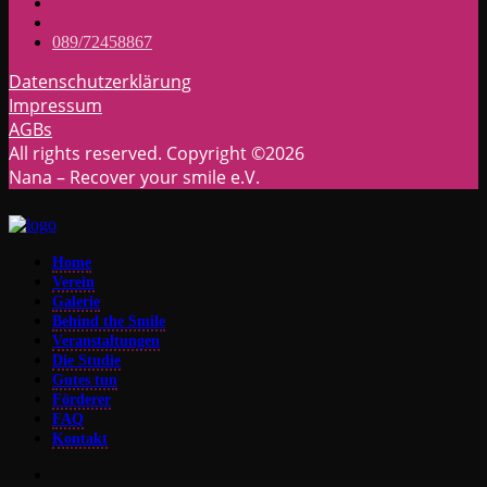
089/72458867
Datenschutzerklärung
Impressum
AGBs
All rights reserved. Copyright ©2026
Nana – Recover your smile e.V.
Home
Verein
Galerie
Behind the Smile
Veranstaltungen
Die Studie
Gutes tun
Förderer
FAQ
Kontakt