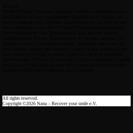
Bonjour,
Ich bin Myriam. Seit meiner Jungend wollte ich schminken lernen,
doch hatte es sich aus verschiedenen Gründen nicht ergeben: ein
bisschen traurig hatte ich diesen Traum bereits in eine Ecke meiner
Seele verblassen lassen. Bis ich beim Zahnarzt den pinkfarbenen
Flyer von Recover Your Smile entdeckt habe mit dem wunder
wunderschönen Herzen. Instinktiv habe ich gespürt, dass die Zeit
gekommen war. Frauen schön machen, Schönheit zeigen und sie
zum Lächeln, staunen und wundern bringen: Einen nobleren Grund
in die Make-Up Schule zu gehen konnte ich mir nicht vorstellen.
Seit November 2016 bin ich sehr stolz Teil der wunderbaren Familie
von Recover Your Smile zu sein. Jede Session ist Geschenk voller
Gefühle, Weiblichkeit, Hoffnung, und Schönheit
All rights reserved.
Copyright ©2026 Nana – Recover your smile e.V.