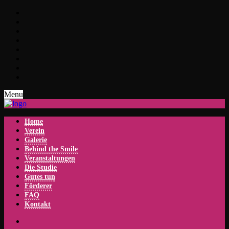
Menu
Home
Verein
Galerie
Behind the Smile
Veranstaltungen
Die Studie
Gutes tun
Förderer
FAQ
Kontakt